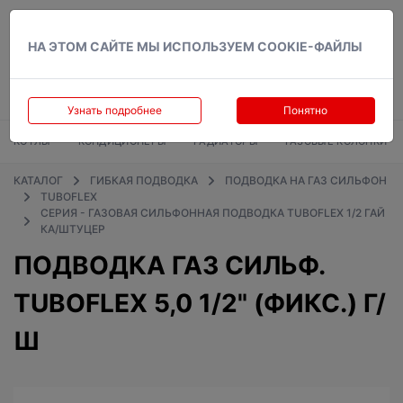
Вход
НА ЭТОМ САЙТЕ МЫ ИСПОЛЬЗУЕМ COOKIE-ФАЙЛЫ
Узнать подробнее
Понятно
КОТЛЫ
КОНДИЦИОНЕРЫ
РАДИАТОРЫ
ГАЗОВЫЕ КОЛОНКИ
КАТАЛОГ
ГИБКАЯ ПОДВОДКА
ПОДВОДКА НА ГАЗ СИЛЬФОН
TUBOFLEX
СЕРИЯ - ГАЗОВАЯ СИЛЬФОННАЯ ПОДВОДКА TUBOFLEX 1/2 ГАЙ
КА/ШТУЦЕР
ПОДВОДКА ГАЗ СИЛЬФ.
TUBOFLEX 5,0 1/2" (ФИКС.) Г/
Ш