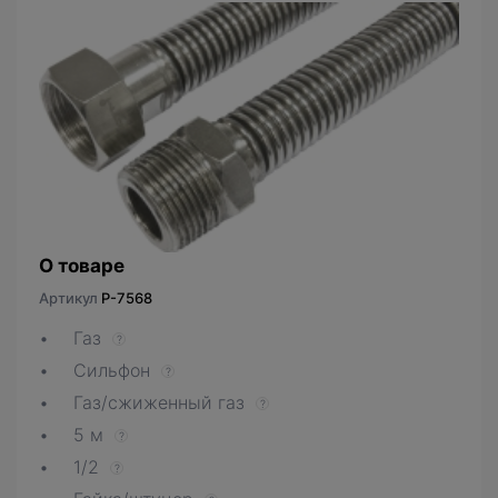
О товаре
Артикул
P-7568
Газ
?
Сильфон
?
Газ/сжиженный газ
?
5 м
?
1/2
?