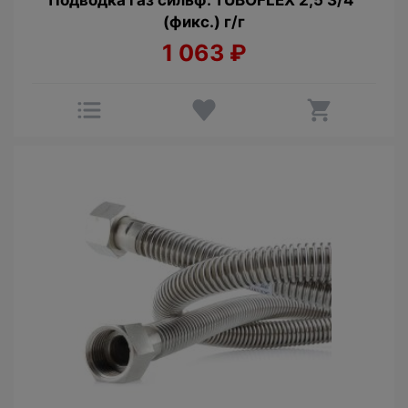
Подводка газ сильф. TUBOFLEX 2,5 3/4"
(фикс.) г/г
1 063
₽