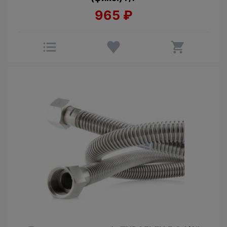
965
₽