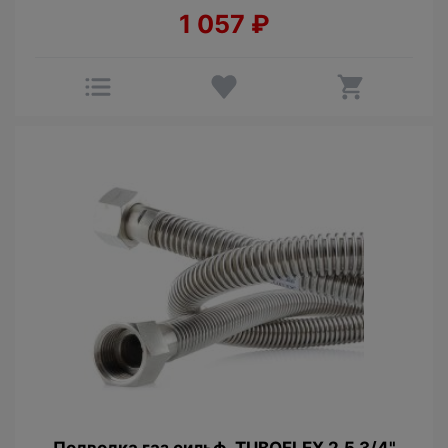
1 057
₽