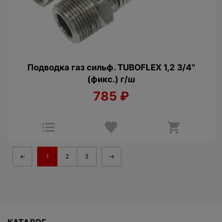
Подводка газ сильф. TUBOFLEX 1,2 3/4"
(фикс.) г/ш
785
₽
←
1
2
3
→