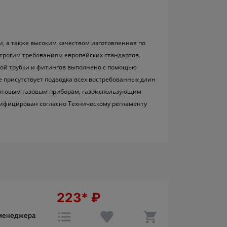
и, а также высоким качеством изготовленная по
трогим требованиям европейских стандартов.
ой трубки и фитингов выполнено с помощью
е присутствует подводка всех востребованных длин
 бытовым газовым приборам, газоиспользующим
ртифицирован согласно Техническому регламенту
223*
₽
 менеджера