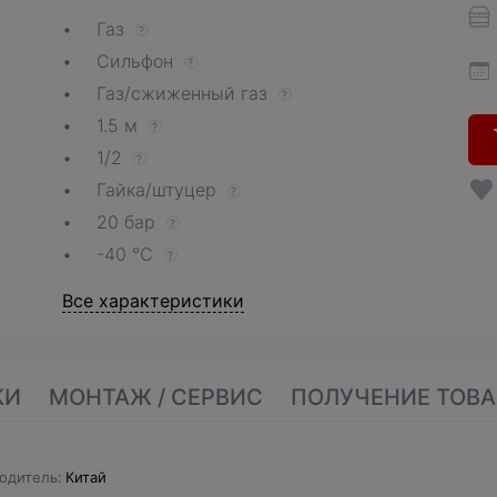
Газ
?
Сильфон
?
Газ/сжиженный газ
?
1.5 м
?
1/2
?
Гайка/штуцер
?
20 бар
?
-40 °С
?
Все характеристики
КИ
МОНТАЖ / СЕРВИС
ПОЛУЧЕНИЕ ТОВА
одитель
Китай