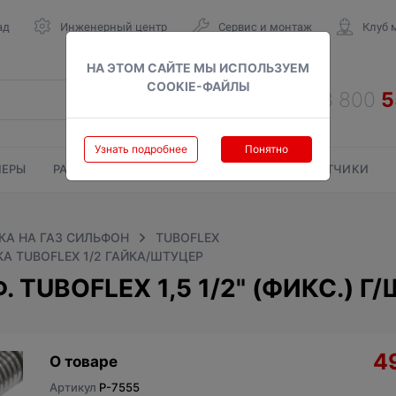
ад
Инженерный центр
Сервис и монтаж
Клуб 
НА ЭТОМ САЙТЕ МЫ ИСПОЛЬЗУЕМ
COOKIE-ФАЙЛЫ
Узнать подробнее
Понятно
ЕРЫ
РАДИАТОРЫ
ГАЗОВЫЕ КОЛОНКИ
СЧЕТЧИКИ
А НА ГАЗ СИЛЬФОН
TUBOFLEX
А TUBOFLEX 1/2 ГАЙКА/ШТУЦЕР
TUBOFLEX 1,5 1/2" (ФИКС.) Г/
4
О товаре
Артикул
P-7555