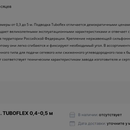
есяцев
меры от 0,3 до 5 м. Подводка Tuboflex отличается демократичными ценам
адает великолепными эксплуатационными характеристиками и отвечает с
на территории Российской Федерации. Крепление нержавеющей сильфонн
этому они легко сгибаются и фиксируют необходимый угол. В ассортимент
ного типа для подачи сетевого или сжиженного углеводородного газа к
г соответствует техническим характеристикам завода изготовителя и се
. TUBOFLEX 0,4-0,5 м
В наличии:
отсутствует
Дата доставки:
уточните у