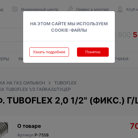
ад
Инженерный центр
Сервис и монтаж
Клуб 
НА ЭТОМ САЙТЕ МЫ ИСПОЛЬЗУЕМ
COOKIE-ФАЙЛЫ
Узнать подробнее
Понятно
ЕРЫ
РАДИАТОРЫ
ГАЗОВЫЕ КОЛОНКИ
СЧЕТЧИКИ
А НА ГАЗ СИЛЬФОН
TUBOFLEX
А TUBOFLEX 1/2 ГАЙКА/ШТУЦЕР
TUBOFLEX 2,0 1/2" (ФИКС.) Г
7
О товаре
Артикул
P-7558