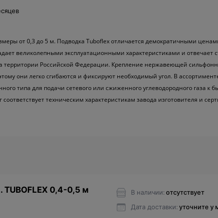
есяцев
меры от 0,3 до 5 м. Подводка Tuboflex отличается демократичными ценам
адает великолепными эксплуатационными характеристиками и отвечает с
на территории Российской Федерации. Крепление нержавеющей сильфонн
этому они легко сгибаются и фиксируют необходимый угол. В ассортимент
ного типа для подачи сетевого или сжиженного углеводородного газа к
г соответствует техническим характеристикам завода изготовителя и се
. TUBOFLEX 0,4-0,5 м
В наличии:
отсутствует
Дата доставки:
уточните у