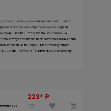
и, а также высоким качеством изготовленная по
трогим требованиям европейских стандартов.
ой трубки и фитингов выполнено с помощью
е присутствует подводка всех востребованных длин
 бытовым газовым приборам, газоиспользующим
ртифицирован согласно Техническому регламенту
223*
₽
 менеджера