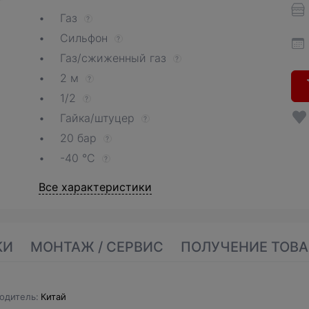
Газ
?
Сильфон
?
Газ/сжиженный газ
?
2 м
?
1/2
?
Гайка/штуцер
?
20 бар
?
-40 °С
?
Все характеристики
КИ
МОНТАЖ / СЕРВИС
ПОЛУЧЕНИЕ ТОВА
одитель
Китай