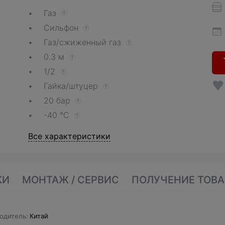
Газ
?
Сильфон
?
Газ/сжиженный газ
?
0.3 м
?
1/2
?
Гайка/штуцер
?
20 бар
?
-40 °С
?
Все характеристики
КИ
МОНТАЖ / СЕРВИС
ПОЛУЧЕНИЕ ТОВА
одитель
Китай