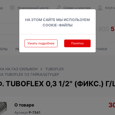
ад
Инженерный центр
Сервис и монтаж
Клуб 
НА ЭТОМ САЙТЕ МЫ ИСПОЛЬЗУЕМ
COOKIE-ФАЙЛЫ
Узнать подробнее
Понятно
ЕРЫ
РАДИАТОРЫ
ГАЗОВЫЕ КОЛОНКИ
СЧЕТЧИКИ
А НА ГАЗ СИЛЬФОН
TUBOFLEX
А TUBOFLEX 1/2 ГАЙКА/ШТУЦЕР
TUBOFLEX 0,3 1/2" (ФИКС.) Г
3
О товаре
Артикул
P-7541