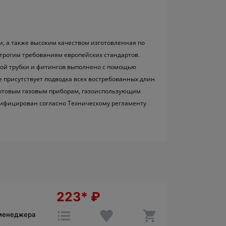
и, а также высоким качеством изготовленная по
трогим требованиям европейских стандартов.
ой трубки и фитингов выполнено с помощью
е присутствует подводка всех востребованных длин
 бытовым газовым приборам, газоиспользующим
ртифицирован согласно Техническому регламенту
223*
₽
 менеджера