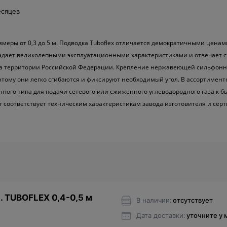
есяцев
меры от 0,3 до 5 м. Подводка Tuboflex отличается демократичными ценам
адает великолепными эксплуатационными характеристиками и отвечает с
на территории Российской Федерации. Крепление нержавеющей сильфонн
этому они легко сгибаются и фиксируют необходимый угол. В ассортимент
ного типа для подачи сетевого или сжиженного углеводородного газа к
г соответствует техническим характеристикам завода изготовителя и се
. TUBOFLEX 0,4-0,5 м
В наличии:
отсутствует
Дата доставки:
уточните у