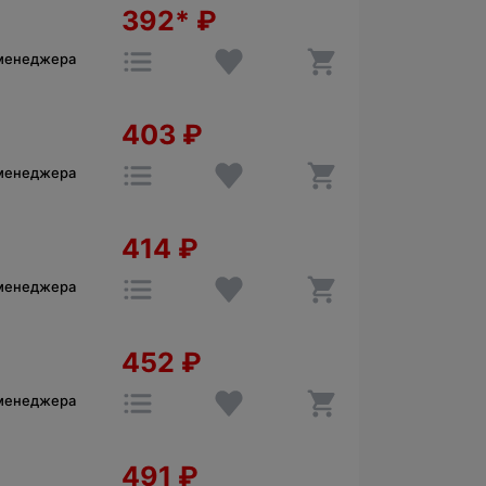
392*
₽
 менеджера
403
₽
 менеджера
414
₽
 менеджера
452
₽
 менеджера
491
₽