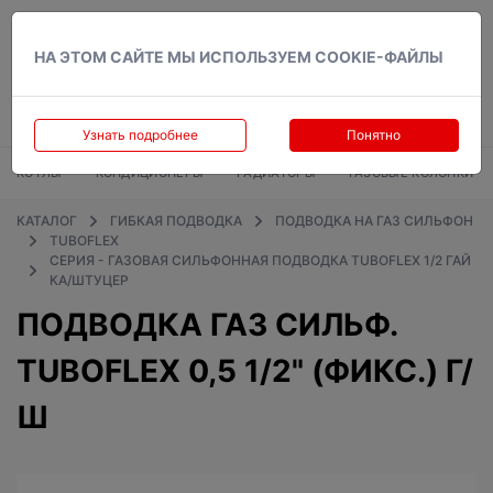
Вход
НА ЭТОМ САЙТЕ МЫ ИСПОЛЬЗУЕМ COOKIE-ФАЙЛЫ
Узнать подробнее
Понятно
КОТЛЫ
КОНДИЦИОНЕРЫ
РАДИАТОРЫ
ГАЗОВЫЕ КОЛОНКИ
КАТАЛОГ
ГИБКАЯ ПОДВОДКА
ПОДВОДКА НА ГАЗ СИЛЬФОН
TUBOFLEX
СЕРИЯ - ГАЗОВАЯ СИЛЬФОННАЯ ПОДВОДКА TUBOFLEX 1/2 ГАЙ
КА/ШТУЦЕР
ПОДВОДКА ГАЗ СИЛЬФ.
TUBOFLEX 0,5 1/2" (ФИКС.) Г/
Ш