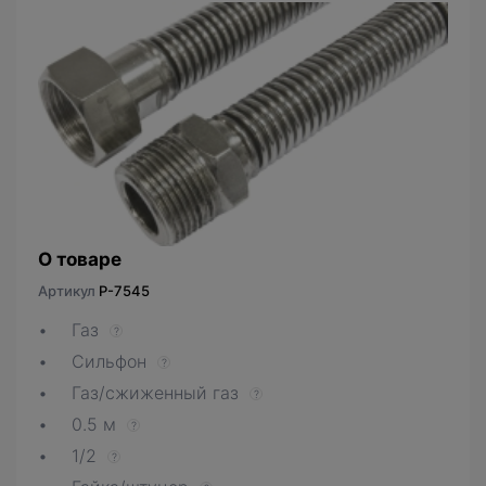
О товаре
Артикул
P-7545
Газ
?
Сильфон
?
Газ/сжиженный газ
?
0.5 м
?
1/2
?