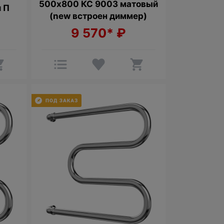
500х800 КС 9003 матовый
и П
(new встроен диммер)
9 570*
₽