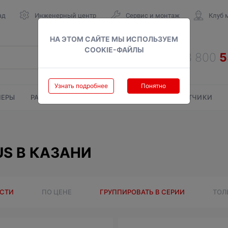
ад
Инженерный центр
Сервис и монтаж
Клуб 
НА ЭТОМ САЙТЕ МЫ ИСПОЛЬЗУЕМ
COOKIE-ФАЙЛЫ
Узнать подробнее
Понятно
ЕРЫ
РАДИАТОРЫ
ГАЗОВЫЕ КОЛОНКИ
СЧЕТЧИКИ
S В КАЗАНИ
ОСТИ
ПО ЦЕНЕ
ГРУППИРОВАТЬ В СЕРИИ
ТОЛ