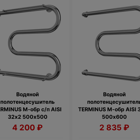
Водяной
Водяной
полотенцесушитель
полотенцесушител
RMINUS М-обр с/п AISI
TERMINUS М-обр AISI 
32х2 500х500
500х600
4 200
₽
2 835
₽