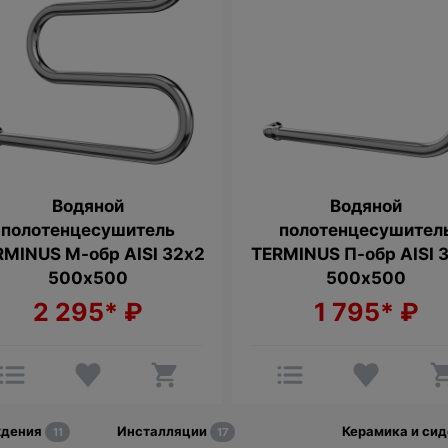
Водяной
Водяной
полотенцесушитель
полотенцесушител
RMINUS М-обр AISI 32х2
TERMINUS П-обр AISI 
500х500
500х500
2 295*
₽
1 795*
₽
ждения
Инсталляции
Керамика и си
11
17