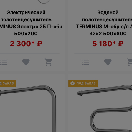
Электрический
Водяной
полотенцесушитель
полотенцесушител
MINUS Электро 25 П-обр
TERMINUS М-обр с/п A
500х200
32х2 500х600
2 300*
₽
5 180*
₽