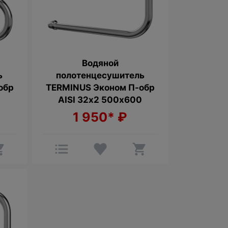
Водяной
ь
полотенцесушитель
обр
TERMINUS Эконом П-обр
0
AISI 32х2 500х600
1 950*
₽