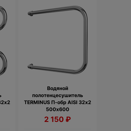
Водяной
ь
полотенцесушитель
32х2
TERMINUS П-обр AISI 32х2
500х600
2 150
₽