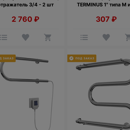
отражатель 3/4 - 2 шт
TERMINUS 1" типа М 
2 760
₽
307
₽