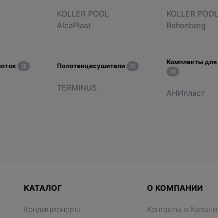
L
KOLLER POOL
KOLLER POO
AlcaPlast
Bahenberg
Комплекты для
лоток
Полотенцесушители
18
21
35
TERMINUS
АНИпласт
КАТАЛОГ
О КОМПАНИИ
Кондиционеры
Контакты в Казани