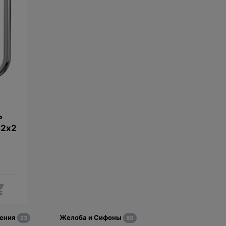
ь
32х2
дения
Желоба и Сифоны
23
80