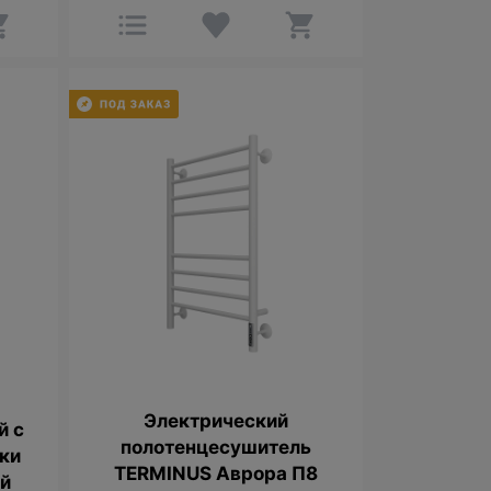
Электрический
й с
полотенцесушитель
вки
TERMINUS Аврора П8
ей