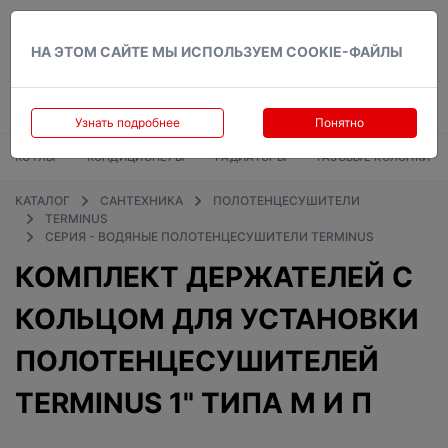
Вход
НА ЭТОМ САЙТЕ МЫ ИСПОЛЬЗУЕМ COOKIE-ФАЙЛЫ
Узнать подробнее
Понятно
КОТЛЫ
КОНДИЦИОНЕРЫ
РАДИАТОРЫ
ГАЗОВЫЕ КОЛОНКИ
КАТАЛОГ
САНТЕХНИКА
ПОЛОТЕНЦЕСУШИТЕЛИ
TERMINUS
СЕРИЯ - ВОДЯНЫЕ ПОЛОТЕНЦЕСУШИТЕЛИ TERMINUS
КОМПЛЕКТ ДЕРЖАТЕЛЕЙ С
КОЛЬЦОМ ДЛЯ УСТАНОВКИ
ПОЛОТЕНЦЕСУШИТЕЛЕЙ
TERMINUS 1" ТИПА М И П