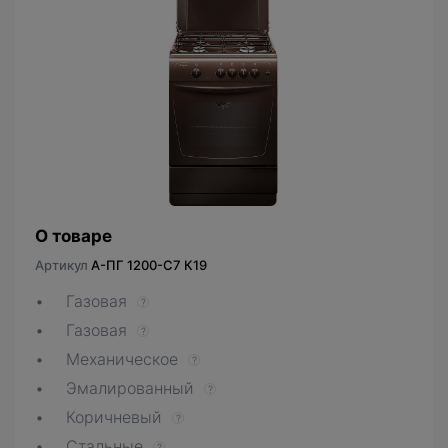
О товаре
Артикул
A-ПГ 1200-С7 К19
Газовая
?
Газовая
?
Механическое
?
Эмалированный
?
Коричневый
?
Стальные
?