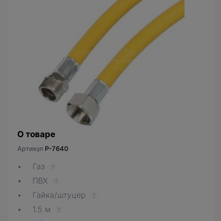
О товаре
Артикул
P-7640
Газ
?
ПВХ
?
Гайка/штуцер
?
1.5 м
?