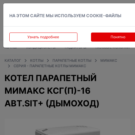
Вход
НА ЭТОМ САЙТЕ МЫ ИСПОЛЬЗУЕМ COOKIE-ФАЙЛЫ
Узнать подробнее
Понятно
КОТЛЫ
КОНДИЦИОНЕРЫ
РАДИАТОРЫ
ГАЗОВЫЕ КОЛОНКИ
КАТАЛОГ
КОТЛЫ
ПАРАПЕТНЫЕ КОТЛЫ
МИМАКС
СЕРИЯ - ПАРАПЕТНЫЕ КОТЛЫ МИМАКС
КОТЕЛ ПАРАПЕТНЫЙ
МИМАКС КСГ(П)-16
АВТ.SIT+ (ДЫМОХОД)