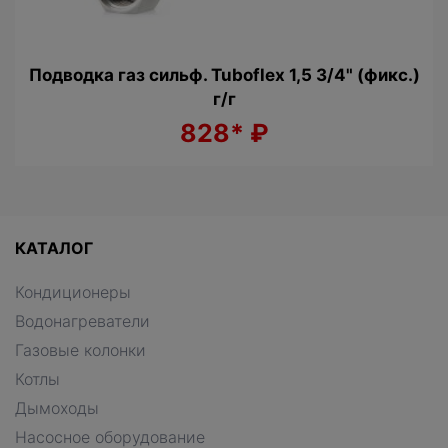
з сильф. Tuboflex 1,5 3/4" (фикс.)
Кран ша
г/г
828*
₽
КАТАЛОГ
Кондиционеры
Водонагреватели
Газовые колонки
Котлы
Дымоходы
Насосное оборудование