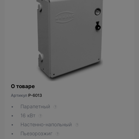
О товаре
Артикул
P-6013
Парапетный
?
16 кВт
?
Настенно-напольный
?
Пьезорозжиг
?