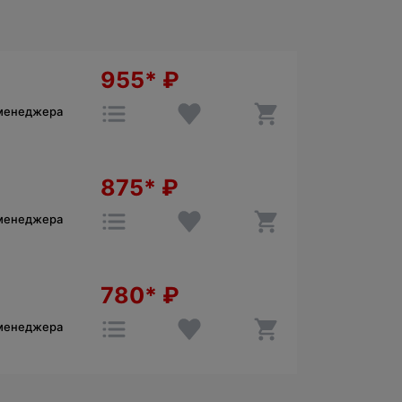
955*
₽
 менеджера
875*
₽
 менеджера
780*
₽
 менеджера