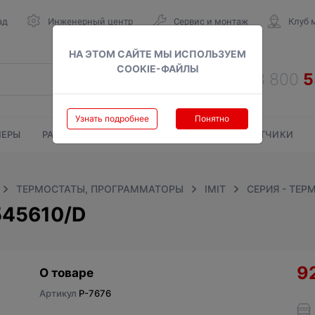
ад
Инженерный центр
Сервис и монтаж
Клуб 
НА ЭТОМ САЙТЕ МЫ ИСПОЛЬЗУЕМ
COOKIE-ФАЙЛЫ
Узнать подробнее
Понятно
ЕРЫ
РАДИАТОРЫ
ГАЗОВЫЕ КОЛОНКИ
СЧЕТЧИКИ
ТЕРМОСТАТЫ, ПРОГРАММАТОРЫ
IMIT
СЕРИЯ - ТЕР
545610/D
9
О товаре
Артикул
P-7676