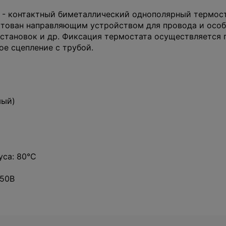
0 - контактный биметаллический однополярный термо
тован направляющим устройством для провода и особ
установок и др. Фиксация термостата осуществляется
е сцепление с трубой.
мый)
са: 80°C
250В