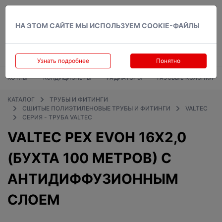
Вход
НА ЭТОМ САЙТЕ МЫ ИСПОЛЬЗУЕМ COOKIE-ФАЙЛЫ
Узнать подробнее
Понятно
КОТЛЫ
КОНДИЦИОНЕРЫ
РАДИАТОРЫ
ГАЗОВЫЕ КОЛОНКИ
КАТАЛОГ
ТРУБЫ И ФИТИНГИ
СШИТЫЕ ПОЛИЭТИЛЕНОВЫЕ ТРУБЫ И ФИТИНГИ
VALTEC
СЕРИЯ - ТРУБА VALTEC
VALTEC PEX EVOH 16X2,0
(БУХТА 100 МЕТРОВ) C
АНТИДИФФУЗИОННЫМ
СЛОЕМ