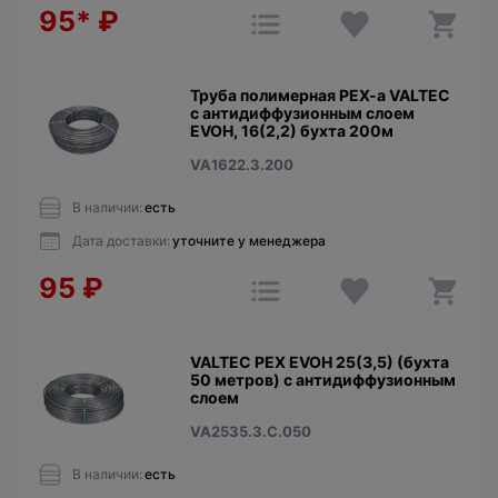
95*
₽
Труба полимерная PEX-a VALTEC
c антидиффузионным слоем
EVOH, 16(2,2) бухта 200м
VA1622.3.200
В наличии:
есть
Дата доставки:
уточните у менеджера
95
₽
VALTEC PEX EVOH 25(3,5) (бухта
50 метров) c антидиффузионным
слоем
VA2535.3.C.050
В наличии:
есть