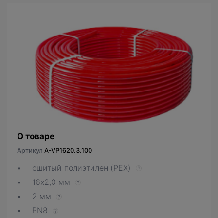
О товаре
Артикул
A-VP1620.3.100
сшитый полиэтилен (PEX)
?
16х2,0 мм
?
2 мм
?
PN8
?