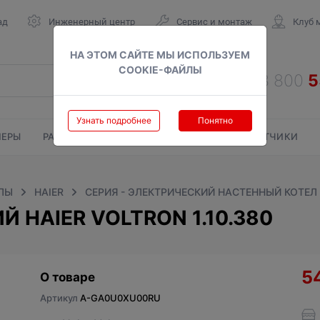
ад
Инженерный центр
Сервис и монтаж
Клуб 
НА ЭТОМ САЙТЕ МЫ ИСПОЛЬЗУЕМ
COOKIE-ФАЙЛЫ
Узнать подробнее
Понятно
ЕРЫ
РАДИАТОРЫ
ГАЗОВЫЕ КОЛОНКИ
СЧЕТЧИКИ
ЛЫ
HAIER
СЕРИЯ - ЭЛЕКТРИЧЕСКИЙ НАСТЕННЫЙ КОТЕЛ 
 HAIER VOLTRON 1.10.380
5
О товаре
Артикул
A-GA0U0XU00RU