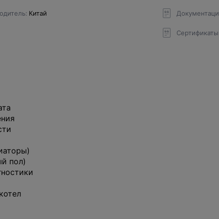
одитель
Китай
Документаци
Сертификаты
ата
ения
сти
иаторы)
й пол)
гностики
 котел