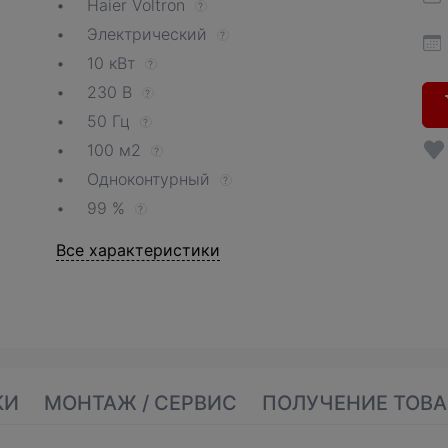
Haier Voltron
?
Электрический
?
10 кВт
?
230 В
?
50 Гц
?
100 м2
?
Одноконтурный
?
99 %
?
Все характеристики
КИ
МОНТАЖ / СЕРВИС
ПОЛУЧЕНИЕ ТОВА