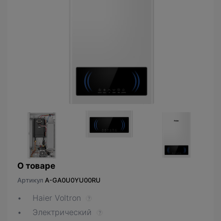
О товаре
Артикул
A-GA0U0YU00RU
Haier Voltron
?
Электрический
?