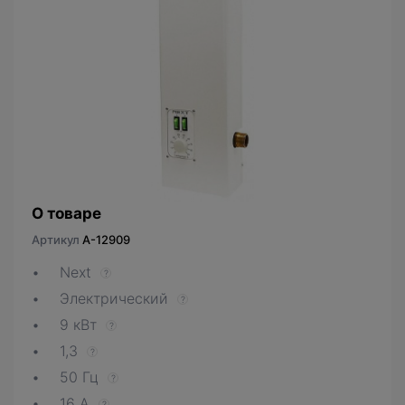
О товаре
Артикул
A-12909
Next
?
Электрический
?
9 кВт
?
1,3
?
50 Гц
?
16 А
?