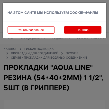
Вход
НА ЭТОМ САЙТЕ МЫ ИСПОЛЬЗУЕМ COOKIE-ФАЙЛЫ
Узнать подробнее
Понятно
КОТЛЫ
КОНДИЦИОНЕРЫ
РАДИАТОРЫ
ГАЗОВЫЕ КОЛОНКИ
КАТАЛОГ
ГИБКАЯ ПОДВОДКА
ПРОКЛАДКИ ДЛЯ СОЕДИНЕНИЙ
ПРОЧИЕ
СЕРИЯ - ПРОКЛАДКИ ДЛЯ ВОДЯНЫХ СОЕДИНЕНИЙ
ПРОКЛАДКИ "AQUA LINE"
РЕЗИНА (54*40*2ММ) 1 1/2",
5ШТ (В ГРИППЕРЕ)