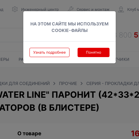
ад
Инженерный центр
Сервис и монтаж
Клуб 
НА ЭТОМ САЙТЕ МЫ ИСПОЛЬЗУЕМ
COOKIE-ФАЙЛЫ
Узнать подробнее
Понятно
ЕРЫ
РАДИАТОРЫ
ГАЗОВЫЕ КОЛОНКИ
СЧЕТЧИКИ
ДКИ ДЛЯ СОЕДИНЕНИЙ
ПРОЧИЕ
СЕРИЯ - ПРОКЛАДКИ 
TER LINE" ПАРОНИТ (42*33*2М
ТОРОВ (В БЛИСТЕРЕ)
1
О товаре