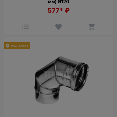
мм) Ø120
577*
₽