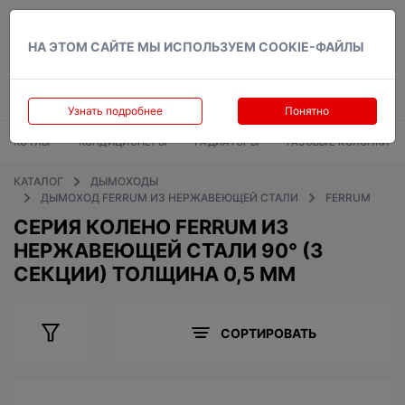
Вход
НА ЭТОМ САЙТЕ МЫ ИСПОЛЬЗУЕМ COOKIE-ФАЙЛЫ
Узнать подробнее
Понятно
КОТЛЫ
КОНДИЦИОНЕРЫ
РАДИАТОРЫ
ГАЗОВЫЕ КОЛОНКИ
КАТАЛОГ
ДЫМОХОДЫ
ДЫМОХОД FERRUM ИЗ НЕРЖАВЕЮЩЕЙ СТАЛИ
FERRUM
СЕРИЯ КОЛЕНО FERRUM ИЗ
НЕРЖАВЕЮЩЕЙ СТАЛИ 90° (3
СЕКЦИИ) ТОЛЩИНА 0,5 ММ
СОРТИРОВАТЬ