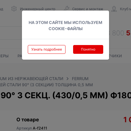
ад
Инженерный центр
Сервис и монтаж
Клуб 
НА ЭТОМ САЙТЕ МЫ ИСПОЛЬЗУЕМ
COOKIE-ФАЙЛЫ
Узнать подробнее
Понятно
ЕРЫ
РАДИАТОРЫ
ГАЗОВЫЕ КОЛОНКИ
СЧЕТЧИКИ
UM ИЗ НЕРЖАВЕЮЩЕЙ СТАЛИ
FERRUM
Й СТАЛИ 90° (3 СЕКЦИИ) ТОЛЩИНА 0,5 ММ
0° 3 СЕКЦ. (430/0,5 ММ) Ф18
1
О товаре
Артикул
A-f2411