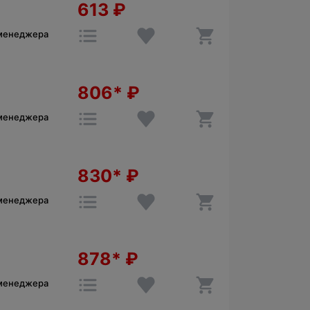
613
₽
 менеджера
806*
₽
 менеджера
830*
₽
 менеджера
878*
₽
 менеджера