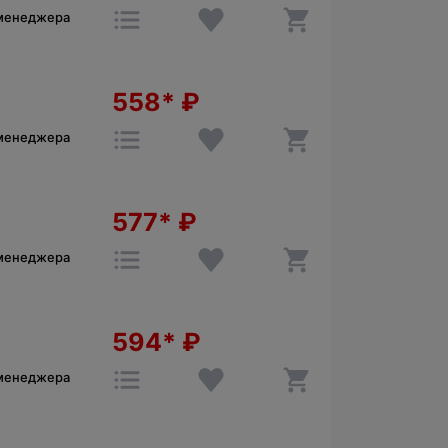
 менеджера
558*
₽
 менеджера
577*
₽
 менеджера
594*
₽
 менеджера