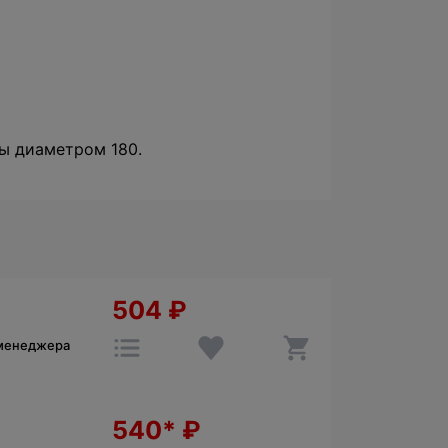
бы диаметром 180.
504
₽
 менеджера
540*
₽