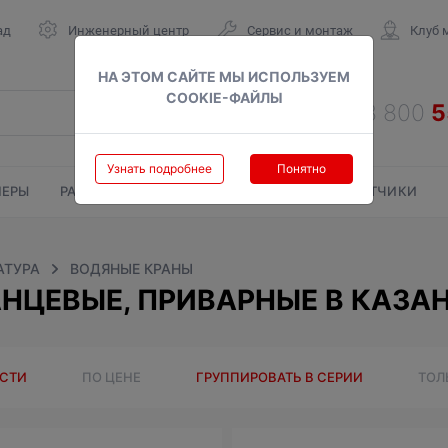
ад
Инженерный центр
Сервис и монтаж
Клуб 
НА ЭТОМ САЙТЕ МЫ ИСПОЛЬЗУЕМ
COOKIE-ФАЙЛЫ
Узнать подробнее
Понятно
ЕРЫ
РАДИАТОРЫ
ГАЗОВЫЕ КОЛОНКИ
СЧЕТЧИКИ
АТУРА
ВОДЯНЫЕ КРАНЫ
НЦЕВЫЕ, ПРИВАРНЫЕ В КАЗА
ОСТИ
ПО ЦЕНЕ
ГРУППИРОВАТЬ В СЕРИИ
ТОЛ