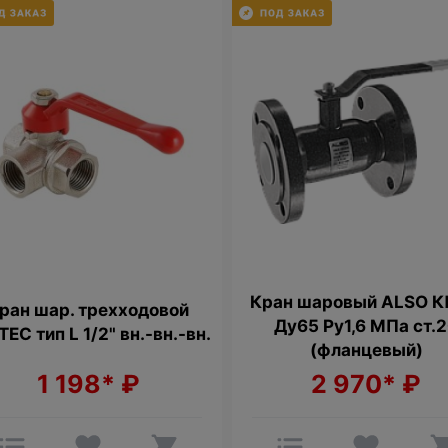
Кран шаровый ALSO 
ран шар. трехходовой
Ду65 Ру1,6 МПа ст.
EC тип L 1/2" вн.-вн.-вн.
(фланцевый)
1 198*
₽
2 970*
₽