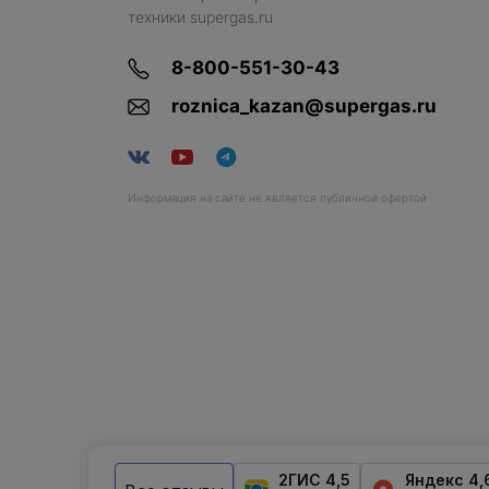
техники supergas.ru
8-800-551-30-43
roznica_kazan@supergas.ru
Информация на сайте не является публичной офертой