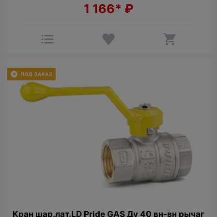
1 166*
₽
Кран шар.лат.LD Pride GAS Ду 40 вн-вн рычаг