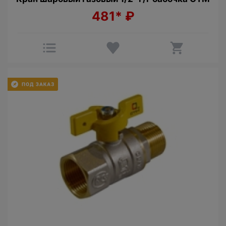
481*
₽