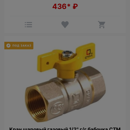
436*
₽
Kран шаровый гaзовый 1/2" г/г бабочка СТМ