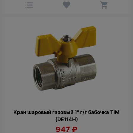
Kран шаровый гaзовый 1" г/г бабочка TIM
(DE114H)
947
₽