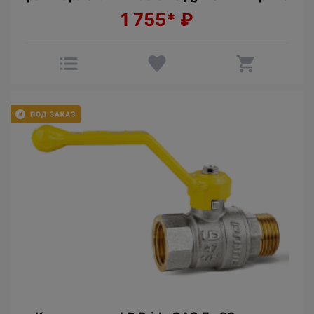
1 755*
₽