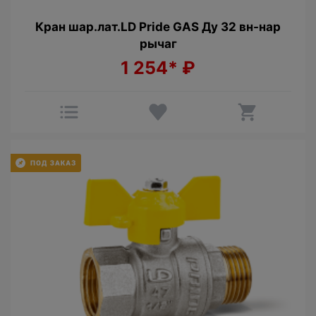
Кран шар.лат.LD Pride GAS Ду 32 вн-нар
рычаг
1 254*
₽