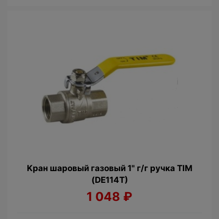
Kран шаровый гaзовый 1" г/г ручка TIM
(DE114T)
1 048
₽