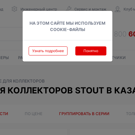
ад
Инженерный центр
Сервис и монтаж
Клуб 
НА ЭТОМ САЙТЕ МЫ ИСПОЛЬЗУЕМ
COOKIE-ФАЙЛЫ
Узнать подробнее
Понятно
ЕРЫ
РАДИАТОРЫ
ГАЗОВЫЕ КОЛОНКИ
СЧЕТЧИКИ
 ДЛЯ КОЛЛЕКТОРОВ
 КОЛЛЕКТОРОВ STOUT В КАЗ
ОСТИ
ПО ЦЕНЕ
ГРУППИРОВАТЬ В СЕРИИ
ТОЛ