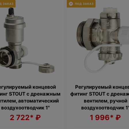
егулируемый концевой
Регулируемый конце
инг STOUT с дренажным
фитинг STOUT с дрена
нтилем, автоматический
вентилем, ручной
воздухоотводчик 1"
воздухоотводчик 1
2 722*
₽
1 996*
₽