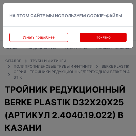
Вход
НА ЭТОМ САЙТЕ МЫ ИСПОЛЬЗУЕМ COOKIE-ФАЙЛЫ
Узнать подробнее
Понятно
КОТЛЫ
КОНДИЦИОНЕРЫ
РАДИАТОРЫ
ГАЗОВЫЕ КОЛОНКИ
КАТАЛОГ
ТРУБЫ И ФИТИНГИ
ПОЛИПРОПИЛЕНОВЫЕ ТРУБЫ И ФИТИНГИ
BERKE PLASTIK
СЕРИЯ - ТРОЙНИКИ РЕДУКЦИОННЫЕ/ПЕРЕХОДНОЙ BERKE PLA
STIK
ТРОЙНИК РЕДУКЦИОННЫЙ
BERKE PLASTIK D32Х20Х25
(АРТИКУЛ 2.4040.19.022) В
КАЗАНИ