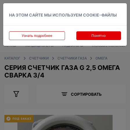
Вход
НА ЭТОМ САЙТЕ МЫ ИСПОЛЬЗУЕМ COOKIE-ФАЙЛЫ
Узнать подробнее
Понятно
КОТЛЫ
КОНДИЦИОНЕРЫ
РАДИАТОРЫ
ГАЗОВЫЕ КОЛОНКИ
КАТАЛОГ
СЧЕТЧИКИ
СЧЕТЧИКИ ГАЗА
ОМЕГА
СЕРИЯ СЧЕТЧИК ГАЗА G 2,5 ОМЕГА
СВАРКА 3/4
СОРТИРОВАТЬ