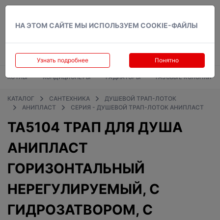
Вход
НА ЭТОМ САЙТЕ МЫ ИСПОЛЬЗУЕМ COOKIE-ФАЙЛЫ
Узнать подробнее
Понятно
КОТЛЫ
КОНДИЦИОНЕРЫ
РАДИАТОРЫ
ГАЗОВЫЕ КОЛОНКИ
КАТАЛОГ
САНТЕХНИКА
ДУШЕВОЙ ТРАП-ЛОТОК
АНИПЛАСТ
СЕРИЯ - ДУШЕВОЙ ТРАП-ЛОТОК АНИПЛАСТ
TA5104 ТРАП ДЛЯ ДУША
АНИПЛАСТ
ГОРИЗОНТАЛЬНЫЙ
НЕРЕГУЛИРУЕМЫЙ, С
ГИДРОЗАТВОРОМ, С