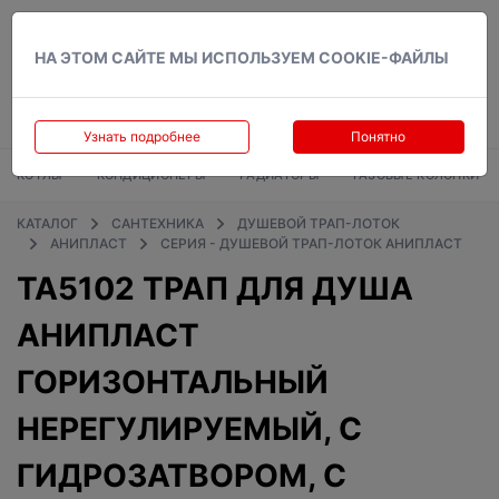
Вход
НА ЭТОМ САЙТЕ МЫ ИСПОЛЬЗУЕМ COOKIE-ФАЙЛЫ
Узнать подробнее
Понятно
КОТЛЫ
КОНДИЦИОНЕРЫ
РАДИАТОРЫ
ГАЗОВЫЕ КОЛОНКИ
КАТАЛОГ
САНТЕХНИКА
ДУШЕВОЙ ТРАП-ЛОТОК
АНИПЛАСТ
СЕРИЯ - ДУШЕВОЙ ТРАП-ЛОТОК АНИПЛАСТ
TA5102 ТРАП ДЛЯ ДУША
АНИПЛАСТ
ГОРИЗОНТАЛЬНЫЙ
НЕРЕГУЛИРУЕМЫЙ, С
ГИДРОЗАТВОРОМ, С