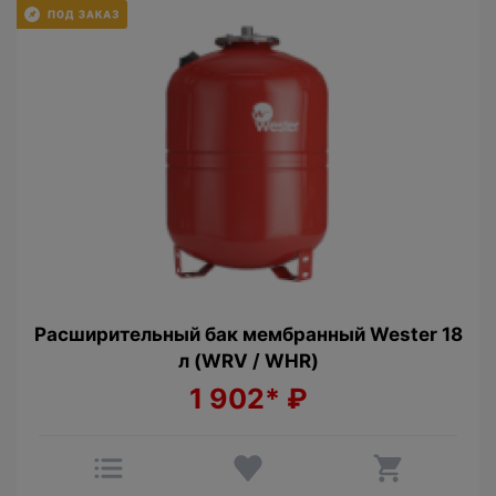
Расширительный бак мембрaнный Wester 18
л (WRV / WHR)
1 902*
₽