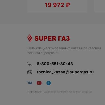
₽
19 972
₽
Сеть специализированных магазинов газовой
техники supergas.ru
8-800-551-30-43
roznica_kazan@supergas.ru
Информация на сайте не является публичной офертой