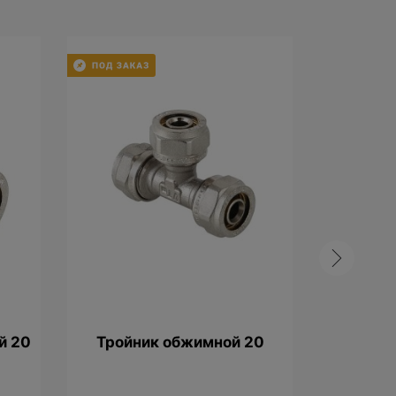
й 20
Тройник обжимной 20
Уголь