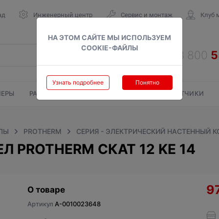
ад
Инженерный центр
Сервис и монтаж
Клуб 
НА ЭТОМ САЙТЕ МЫ ИСПОЛЬЗУЕМ
COOKIE-ФАЙЛЫ
Узнать подробнее
Понятно
ЕРЫ
РАДИАТОРЫ
ГАЗОВЫЕ КОЛОНКИ
СЧЕТЧИКИ
ЛЫ
PROTHERM
СЕРИЯ - ЭЛЕКТРИЧЕСКИЙ НАСТЕННЫЙ КО
 PROTHERM CКАТ 12 KE 14
9
О товаре
Артикул
A-0010023648