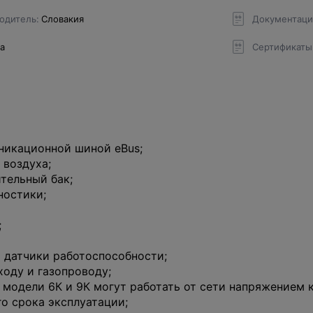
одитель
Словакия
Документаци
да
Сертификаты
никационной шиной eBus;
 воздуха;
тельный бак;
ностики;
;
 датчики работоспособности;
оду и газопроводу;
а модели 6К и 9К могут работать от сети напряжением к
о срока эксплуатации;