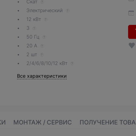
Скат
?
Электрический
?
12 кВт
?
3
?
50 Гц
?
20 А
?
2 шт
?
2/4/6/8/10/12 кВт
?
Все характеристики
КИ
МОНТАЖ / СЕРВИС
ПОЛУЧЕНИЕ ТОВА