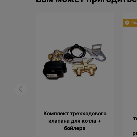
льный
Комплект трехходового
т
smann
клапана для котла +
300х1400
бойлера
р