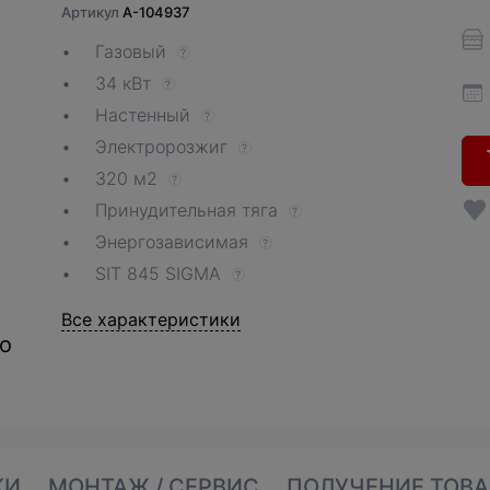
Артикул
A-104937
Газовый
?
34 кВт
?
Настенный
?
Электророзжиг
?
320 м2
?
Принудительная тяга
?
Энергозависимая
?
SIT 845 SIGMA
?
Все характеристики
о
КИ
МОНТАЖ / СЕРВИС
ПОЛУЧЕНИЕ ТОВА