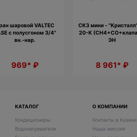
ран шаровой VALTEC
СКЗ мини - "Кристалл
SE с полусгоном 3/4"
20-К (CH4+CO+клапа
вн.-нар.
ЭН
969*
₽
8 961*
₽
КАТАЛОГ
О КОМПАНИИ
Кондиционеры
Контакты в Казани
Водонагреватели
Наша миссия