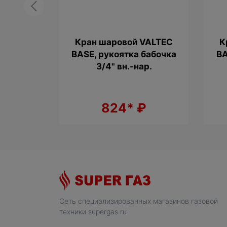
натный
Кран шаровой VALTEC
К
/3A-RF,
BASE, рукоятка бабочка
BA
ле 250В,
3/4" вн.-нар.
₽
824*
₽
Сеть специализированных магазинов газовой
техники supergas.ru