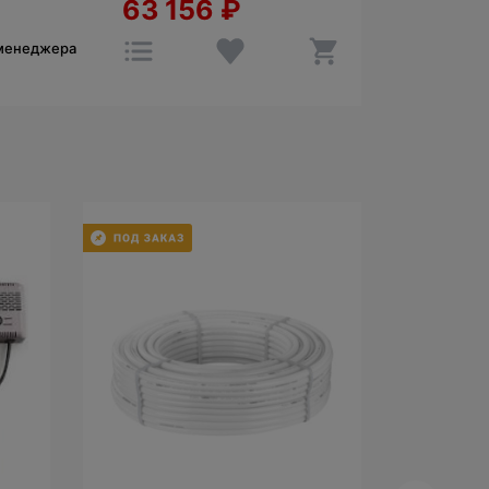
63 156
₽
 менеджера