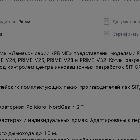
одитель
Россия
Документаци
да
Сертификаты
лы «Лемакс» серии «PRIME» представлены моделями PR
IME-V24, PRIME-V26, PRIME-V28 и PRIME-V32. Котлы раз
д контролем центра инновационных разработок SIT G
ейских комплектующих таких производителей как SIT, O
аториях Polidoro, NordGas и SIT.
вартирах и индивидуальных домах. Адаптированы к пер
го дымохода до 4,5 м.