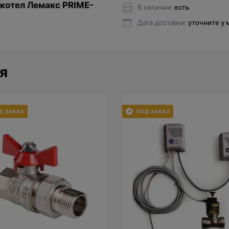
котел Лемакс PRIME-
В наличии:
есть
Дата доставки:
уточните у
я