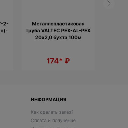
"-2-
Металлопластиковая
Колл
н)-
труба VALTEC PEX-AL-PEX
ре
20х2,0 бухта 100м
вентил
174*
₽
2
ИНФОРМАЦИЯ
Как сделать заказ?
Оплата и получение