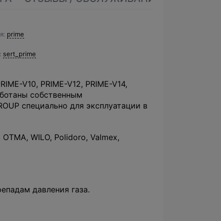
я
prime
sert_prime
IME-V10, PRIME-V12, PRIME-V14,
работаны собственным
ROUP специально для эксплуатации в
TMA, WILO, Polidoro, Valmex,
епадам давления газа.