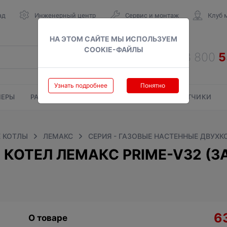
ад
Инженерный центр
Сервис и монтаж
Клуб 
НА ЭТОМ САЙТЕ МЫ ИСПОЛЬЗУЕМ
COOKIE-ФАЙЛЫ
Узнать подробнее
Понятно
ЕРЫ
РАДИАТОРЫ
ГАЗОВЫЕ КОЛОНКИ
СЧЕТЧИКИ
 КОТЛЫ
ЛЕМАКС
СЕРИЯ - ГАЗОВЫЕ НАСТЕННЫЕ ДВУХК
КОТЕЛ ЛЕМАКС PRIME-V32 (
6
О товаре