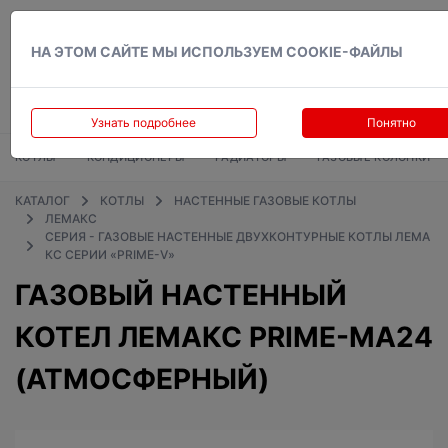
Вход
НА ЭТОМ САЙТЕ МЫ ИСПОЛЬЗУЕМ COOKIE-ФАЙЛЫ
Узнать подробнее
Понятно
КОТЛЫ
КОНДИЦИОНЕРЫ
РАДИАТОРЫ
ГАЗОВЫЕ КОЛОНКИ
КАТАЛОГ
КОТЛЫ
НАСТЕННЫЕ ГАЗОВЫЕ КОТЛЫ
ЛЕМАКС
СЕРИЯ - ГАЗОВЫЕ НАСТЕННЫЕ ДВУХКОНТУРНЫЕ КОТЛЫ ЛЕМА
КС СЕРИИ «PRIME-V»
ГАЗОВЫЙ НАСТЕННЫЙ
КОТЕЛ ЛЕМАКС PRIME-MA24
(АТМОСФЕРНЫЙ)