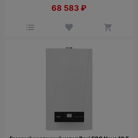
68 583
₽