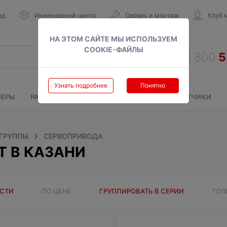
ад
Инженерный центр
Сервис и монтаж
Клуб 
НА ЭТОМ САЙТЕ МЫ ИСПОЛЬЗУЕМ
COOKIE-ФАЙЛЫ
Узнать подробнее
Понятно
ЕРЫ
РАДИАТОРЫ
ГАЗОВЫЕ КОЛОНКИ
СЧЕТЧИКИ
 ГРУППЫ
СЕРВОПРИВОДА
T В КАЗАНИ
ОСТИ
ПО ЦЕНЕ
ГРУППИРОВАТЬ В СЕРИИ
ТОЛ