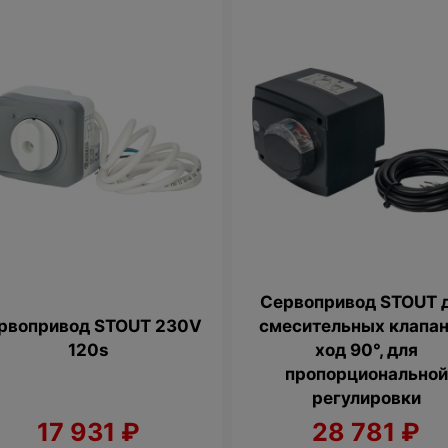
Сервопривод STOUT 
рвопривод STOUT 230V
смесительных клапан
120s
ход 90°, для
пропорциональной
регулировки
17 931
₽
28 781
₽