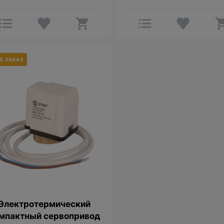
Электротермический
мпактный сервопривод