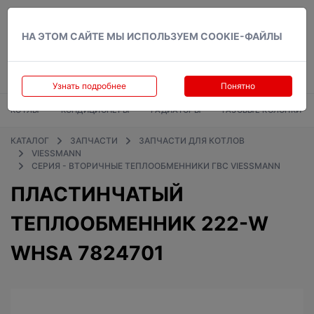
Вход
НА ЭТОМ САЙТЕ МЫ ИСПОЛЬЗУЕМ COOKIE-ФАЙЛЫ
Узнать подробнее
Понятно
КОТЛЫ
КОНДИЦИОНЕРЫ
РАДИАТОРЫ
ГАЗОВЫЕ КОЛОНКИ
КАТАЛОГ
ЗАПЧАСТИ
ЗАПЧАСТИ ДЛЯ КОТЛОВ
VIESSMANN
СЕРИЯ - ВТОРИЧНЫЕ ТЕПЛООБМЕННИКИ ГВС VIESSMANN
ПЛАСТИНЧАТЫЙ
ТЕПЛООБМЕННИК 222-W
WHSA 7824701