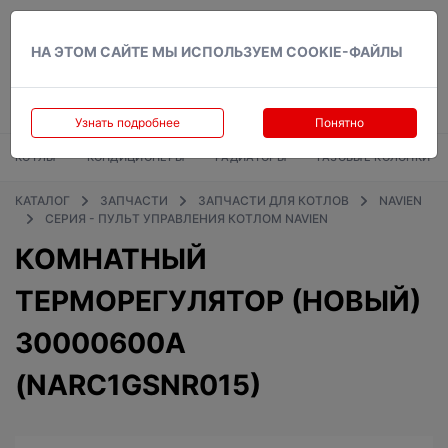
Вход
НА ЭТОМ САЙТЕ МЫ ИСПОЛЬЗУЕМ COOKIE-ФАЙЛЫ
Узнать подробнее
Понятно
КОТЛЫ
КОНДИЦИОНЕРЫ
РАДИАТОРЫ
ГАЗОВЫЕ КОЛОНКИ
КАТАЛОГ
ЗАПЧАСТИ
ЗАПЧАСТИ ДЛЯ КОТЛОВ
NAVIEN
СЕРИЯ - ПУЛЬТ УПРАВЛЕНИЯ КОТЛОМ NAVIEN
КОМНАТНЫЙ
ТЕРМОРЕГУЛЯТОР (НОВЫЙ)
30000600A
(NARC1GSNR015)