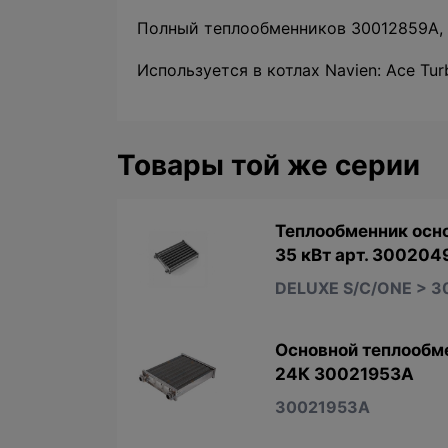
Полный теплообменников 30012859A, 
Используется в котлах Navien: Ace Tur
Товары той же серии
Теплообменник осн
35 кВт арт. 300204
DELUXE S/C/ONE > 3
Основной теплообме
24К 30021953A
30021953A