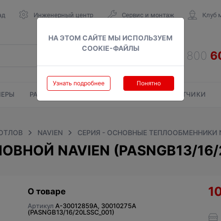
ад
Инженерный центр
Сервис и монтаж
Клуб 
НА ЭТОМ САЙТЕ МЫ ИСПОЛЬЗУЕМ
COOKIE-ФАЙЛЫ
Узнать подробнее
Понятно
ЕРЫ
РАДИАТОРЫ
ГАЗОВЫЕ КОЛОНКИ
СЧЕТЧИКИ
КОТЛОВ
NAVIEN
СЕРИЯ - ОСНОВНЫЕ ТЕПЛООБМЕННИКИ 
ВНОЙ NAVIEN (PASNGB13/16/
1
О товаре
Артикул
A-30012859A, 30010275A
(PASNGB13/16/20LSSC_001)