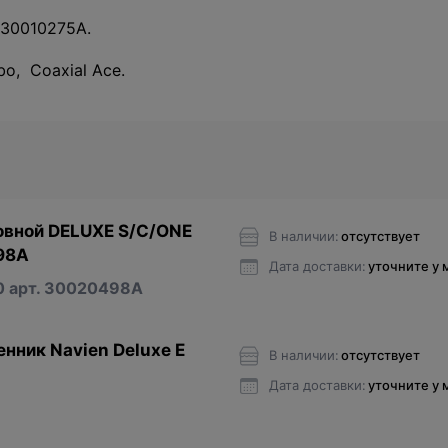
30010275A.
bo, Coaxial Ace.
овной DELUXE S/C/ONE
В наличии:
отсутствует
98A
Дата доставки:
уточните у
0 арт. 30020498A
нник Navien Deluxe E
В наличии:
отсутствует
Дата доставки:
уточните у