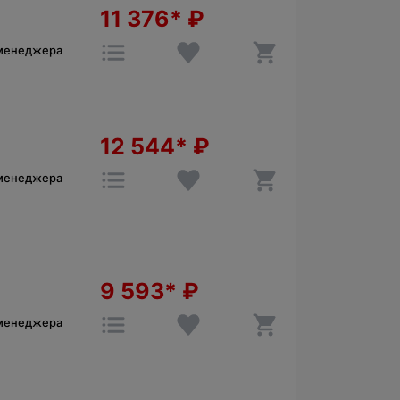
11 376*
₽
 менеджера
12 544*
₽
 менеджера
9 593*
₽
 менеджера