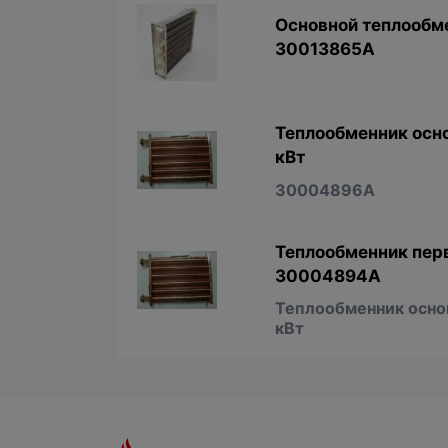
Основной теплообме
30013865A
Теплообменник осно
кВт
30004896А
Теплообменник пер
30004894А
Теплообменник основ
кВт