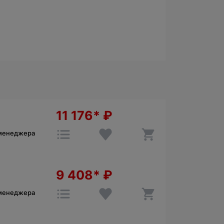
11 176*
₽
 менеджера
9 408*
₽
 менеджера