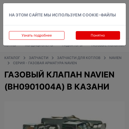
Вход
НА ЭТОМ САЙТЕ МЫ ИСПОЛЬЗУЕМ COOKIE-ФАЙЛЫ
Узнать подробнее
Понятно
КОТЛЫ
КОНДИЦИОНЕРЫ
РАДИАТОРЫ
ГАЗОВЫЕ КОЛОНКИ
КАТАЛОГ
ЗАПЧАСТИ
ЗАПЧАСТИ ДЛЯ КОТЛОВ
NAVIEN
СЕРИЯ - ГАЗОВАЯ АРМАТУРА NAVIEN
ГАЗОВЫЙ КЛАПАН NAVIEN
(BH0901004А) В КАЗАНИ