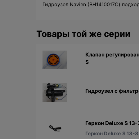
Гидроузел Navien (BH1410017С) подходи
Товары той же серии
Клапан регулирован
S
Гидроузел с фильтро
Геркон Deluxe S 13
Геркон Deluxe S 13