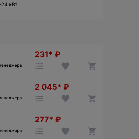
-24 кВт.
231*
₽
 менеджера
2 045*
₽
 менеджера
277*
₽
 менеджера