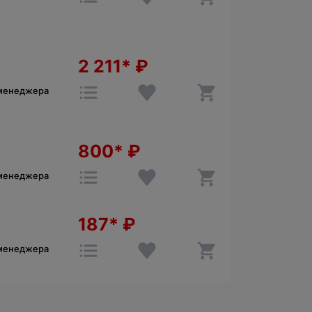
2 211*
₽
 менеджера
800*
₽
 менеджера
187*
₽
 менеджера