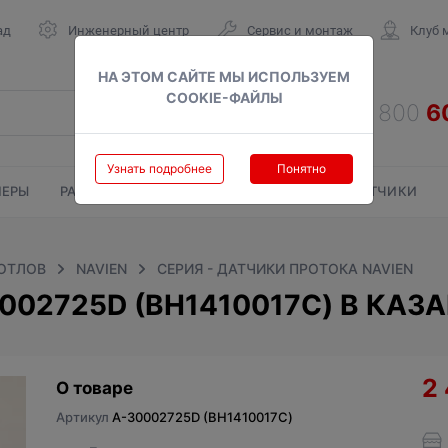
ад
Инженерный центр
Сервис и монтаж
Клуб 
НА ЭТОМ САЙТЕ МЫ ИСПОЛЬЗУЕМ
COOKIE-ФАЙЛЫ
Узнать подробнее
Понятно
ЕРЫ
РАДИАТОРЫ
ГАЗОВЫЕ КОЛОНКИ
СЧЕТЧИКИ
КОТЛОВ
NAVIEN
СЕРИЯ - ДАТЧИКИ ПРОТОКА NAVIEN
002725D (BH1410017С) В КАЗ
2
О товаре
Артикул
A-30002725D (BH1410017С)