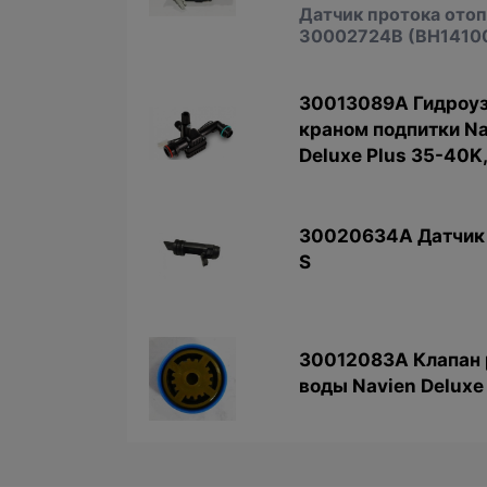
Датчик протока ото
30002724B (BH1410
30013089A Гидроуз
краном подпитки Na
Deluxe Plus 35-40K,
30020634A Датчик 
S
30012083A Клапан 
воды Navien Deluxe