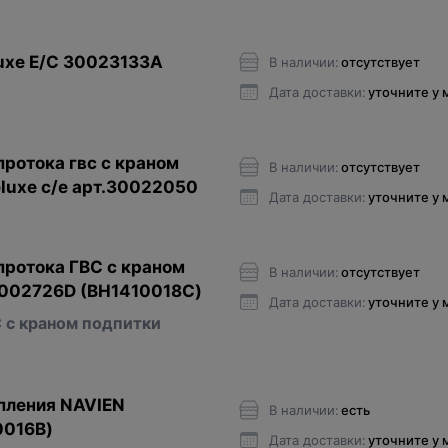
uxe E/C 30023133A
В наличии:
отсутствует
Дата доставки:
уточните у
протока гвс с краном
В наличии:
отсутствует
eluxe c/e арт.30022050
Дата доставки:
уточните у
протока ГВС с краном
В наличии:
отсутствует
0002726D (BH1410018С)
Дата доставки:
уточните у
 с краном подпитки
пления NAVIEN
В наличии:
есть
0016В)
Дата доставки:
уточните у