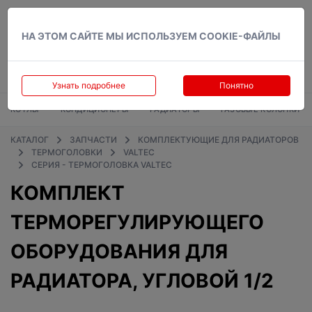
Вход
НА ЭТОМ САЙТЕ МЫ ИСПОЛЬЗУЕМ COOKIE-ФАЙЛЫ
Узнать подробнее
Понятно
КОТЛЫ
КОНДИЦИОНЕРЫ
РАДИАТОРЫ
ГАЗОВЫЕ КОЛОНКИ
КАТАЛОГ
ЗАПЧАСТИ
КОМПЛЕКТУЮЩИЕ ДЛЯ РАДИАТОРОВ
ТЕРМОГОЛОВКИ
VALTEC
СЕРИЯ - ТЕРМОГОЛОВКА VALTEC
КОМПЛЕКТ
ТЕРМОРЕГУЛИРУЮЩЕГО
ОБОРУДОВАНИЯ ДЛЯ
РАДИАТОРА, УГЛОВОЙ 1/2