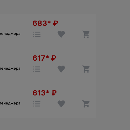
683*
₽
 менеджера
617*
₽
 менеджера
613*
₽
 менеджера