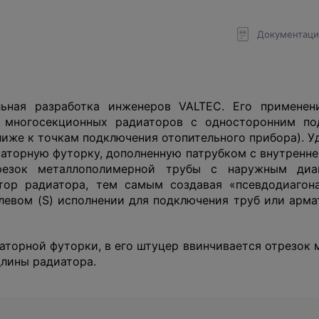
Документаци
льная разработка инженеров VALTEC. Его примене
 многосекционных радиаторов с односторонним по
иже к точкам подключения отопительного прибора). У
аторную футорку, дополненную патрубком с внутренней
трезок металлополимерной трубы с наружным диа
тор радиатора, тем самым создавая «псевдодиагон
 левом (S) исполнении для подключения труб или арм
торной футорки, в его штуцер ввинчивается отрезок 
длины радиатора.