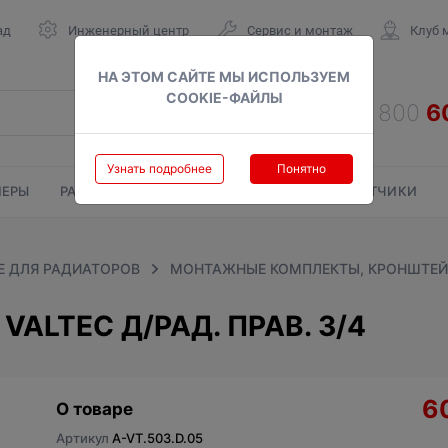
ад
Инженерный центр
Сервис и монтаж
Клуб 
НА ЭТОМ САЙТЕ МЫ ИСПОЛЬЗУЕМ
COOKIE-ФАЙЛЫ
Узнать подробнее
Понятно
ЕРЫ
РАДИАТОРЫ
ГАЗОВЫЕ КОЛОНКИ
СЧЕТЧИКИ
 ДЛЯ РАДИАТОРОВ
МОНТАЖНЫЕ КОМПЛЕКТЫ, КРОНШТЕ
ALTEC Д/РАД. ПРАВ. 3/4
6
О товаре
Артикул
A-VT.503.D.05