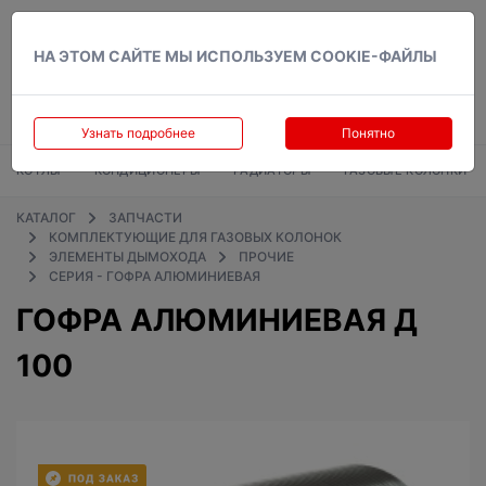
Вход
НА ЭТОМ САЙТЕ МЫ ИСПОЛЬЗУЕМ COOKIE-ФАЙЛЫ
Узнать подробнее
Понятно
КОТЛЫ
КОНДИЦИОНЕРЫ
РАДИАТОРЫ
ГАЗОВЫЕ КОЛОНКИ
КАТАЛОГ
ЗАПЧАСТИ
КОМПЛЕКТУЮЩИЕ ДЛЯ ГАЗОВЫХ КОЛОНОК
ЭЛЕМЕНТЫ ДЫМОХОДА
ПРОЧИЕ
СЕРИЯ - ГОФРА АЛЮМИНИЕВАЯ
ГОФРА АЛЮМИНИЕВАЯ Д
100