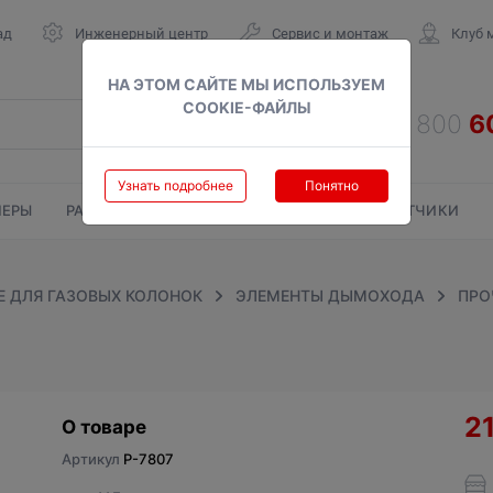
ад
Инженерный центр
Сервис и монтаж
Клуб 
НА ЭТОМ САЙТЕ МЫ ИСПОЛЬЗУЕМ
COOKIE-ФАЙЛЫ
Узнать подробнее
Понятно
ЕРЫ
РАДИАТОРЫ
ГАЗОВЫЕ КОЛОНКИ
СЧЕТЧИКИ
 ДЛЯ ГАЗОВЫХ КОЛОНОК
ЭЛЕМЕНТЫ ДЫМОХОДА
ПРО
2
О товаре
Артикул
P-7807