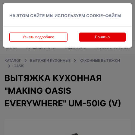
Вход
НА ЭТОМ САЙТЕ МЫ ИСПОЛЬЗУЕМ COOKIE-ФАЙЛЫ
Узнать подробнее
Понятно
КОТЛЫ
КОНДИЦИОНЕРЫ
РАДИАТОРЫ
ГАЗОВЫЕ КОЛОНКИ
КАТАЛОГ
ВЫТЯЖКИ КУХОННЫЕ
КУХОННЫЕ ВЫТЯЖКИ
OASIS
ВЫТЯЖКА КУХОННАЯ
"MAKING ОASIS
EVERYWHERE" UM-50IG (V)