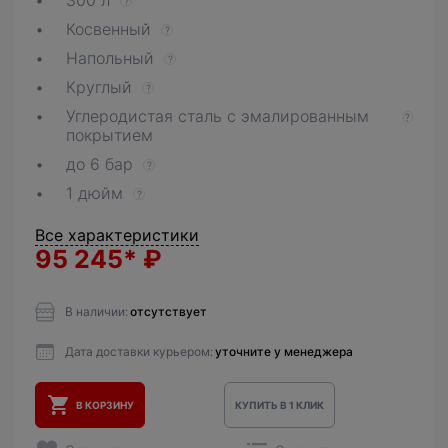
300 л
?
Косвенный
?
Напольный
?
Круглый
?
Углеродистая сталь с эмалированным
?
покрытием
до 6 бар
?
1 дюйм
?
Все характеристики
95 245*
₽
В наличии:
отсутствует
Дата доставки курьером:
уточните у менеджера
В КОРЗИНУ
КУПИТЬ В 1 КЛИК