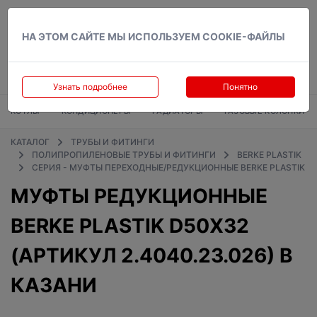
Вход
НА ЭТОМ САЙТЕ МЫ ИСПОЛЬЗУЕМ COOKIE-ФАЙЛЫ
Узнать подробнее
Понятно
КОТЛЫ
КОНДИЦИОНЕРЫ
РАДИАТОРЫ
ГАЗОВЫЕ КОЛОНКИ
КАТАЛОГ
ТРУБЫ И ФИТИНГИ
ПОЛИПРОПИЛЕНОВЫЕ ТРУБЫ И ФИТИНГИ
BERKE PLASTIK
СЕРИЯ - МУФТЫ ПЕРЕХОДНЫЕ/РЕДУКЦИОННЫЕ BERKE PLASTIK
МУФТЫ РЕДУКЦИОННЫЕ
BERKE PLASTIK D50Х32
(АРТИКУЛ 2.4040.23.026) В
КАЗАНИ