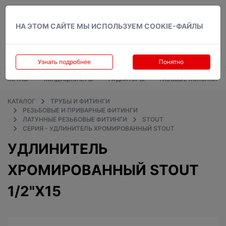
Вход
НА ЭТОМ САЙТЕ МЫ ИСПОЛЬЗУЕМ COOKIE-ФАЙЛЫ
Узнать подробнее
Понятно
КОТЛЫ
КОНДИЦИОНЕРЫ
РАДИАТОРЫ
ГАЗОВЫЕ КОЛОНКИ
КАТАЛОГ
ТРУБЫ И ФИТИНГИ
РЕЗЬБОВЫЕ И ПРИВАРНЫЕ ФИТИНГИ
ЛАТУННЫЕ РЕЗЬБОВЫЕ ФИТИНГИ
STOUT
СЕРИЯ - УДЛИНИТЕЛЬ ХРОМИРОВАННЫЙ STOUT
УДЛИНИТЕЛЬ
ХРОМИРОВАННЫЙ STOUT
1/2"X15