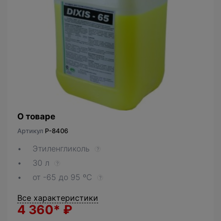
О товаре
Артикул
P-8406
Этиленгликоль
?
30 л
?
от -65 до 95 ºС
?
Все характеристики
4 360*
₽