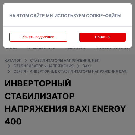
Вход
НА ЭТОМ САЙТЕ МЫ ИСПОЛЬЗУЕМ COOKIE-ФАЙЛЫ
Узнать подробнее
Понятно
КОТЛЫ
КОНДИЦИОНЕРЫ
РАДИАТОРЫ
ГАЗОВЫЕ КОЛОНКИ
КАТАЛОГ
СТАБИЛИЗАТОРЫ НАПРЯЖЕНИЯ, ИБП
СТАБИЛИЗАТОРЫ НАПРЯЖЕНИЯ
BAXI
СЕРИЯ - ИНВЕРТОРНЫЕ СТАБИЛИЗАТОРЫ НАПРЯЖЕНИЯ BAXI
ИНВЕРТОРНЫЙ
СТАБИЛИЗАТОР
НАПРЯЖЕНИЯ BAXI ENERGY
400