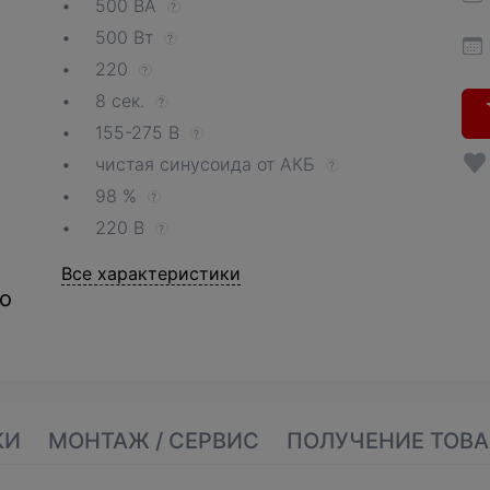
500 ВА
?
500 Вт
?
220
?
8 сек.
?
155-275 В
?
чистая синусоида от АКБ
?
98 %
?
220 В
?
Все характеристики
о
КИ
МОНТАЖ / СЕРВИС
ПОЛУЧЕНИЕ ТОВА