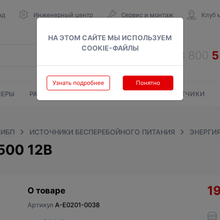
ад
Инженерный центр
Сервис и монтаж
Клуб 
НА ЭТОМ САЙТЕ МЫ ИСПОЛЬЗУЕМ
COOKIE-ФАЙЛЫ
Узнать подробнее
Понятно
ЕРЫ
РАДИАТОРЫ
ГАЗОВЫЕ КОЛОНКИ
СЧЕТЧИКИ
 ИБП
ИСТОЧНИКИ БЕСПЕРЕБОЙНОГО ПИТАНИЯ
ЭНЕРГИ
500 12В
1
О товаре
Артикул
A-Е0201-0038