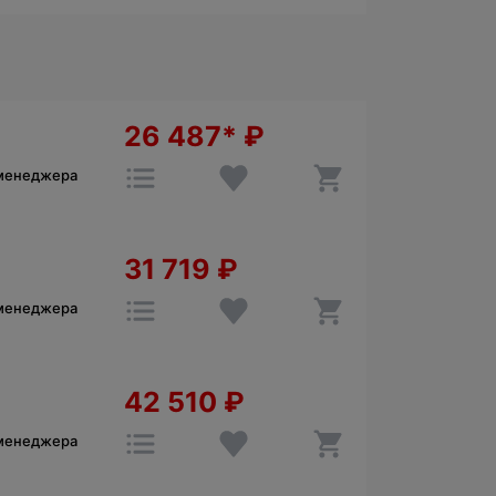
26 487*
₽
 менеджера
31 719
₽
 менеджера
42 510
₽
 менеджера