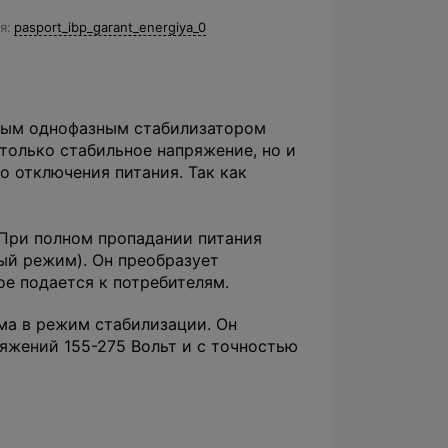
я
pasport_ibp_garant_energiya_0
йным однофазным стабилизатором
только стабильное напряжение, но и
о отключения питания. Так как
 При полном пропадании питания
ый режим). Он преобразует
е подается к потребителям.
ма в режим стабилизации. Он
яжений 155-275 Вольт и с точностью