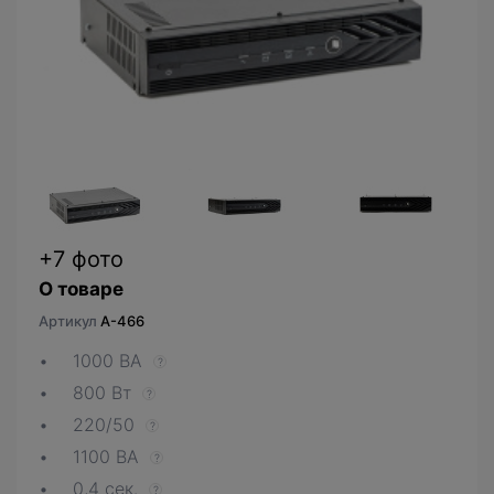
+7 фото
О товаре
Артикул
A-466
1000 ВА
?
800 Вт
?
220/50
?
1100 ВА
?
0,4 сек.
?